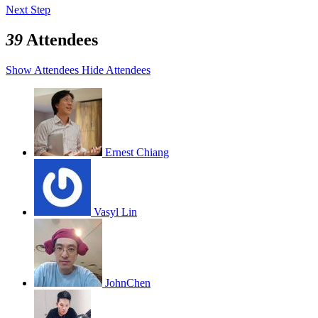
Next Step
39
Attendees
Show Attendees
Hide Attendees
Ernest Chiang
Vasyl Lin
JohnChen