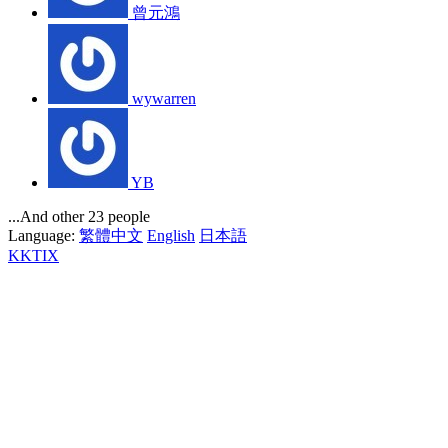
曾元鴻
wywarren
YB
...And other 23 people
Language:
繁體中文
English
日本語
KKTIX