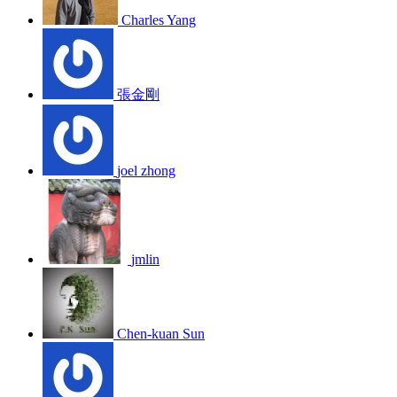
Charles Yang
張金剛
joel zhong
jmlin
Chen-kuan Sun