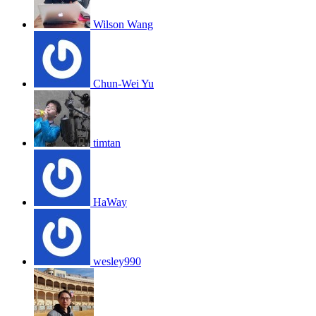
Wilson Wang
Chun-Wei Yu
timtan
HaWay
wesley990